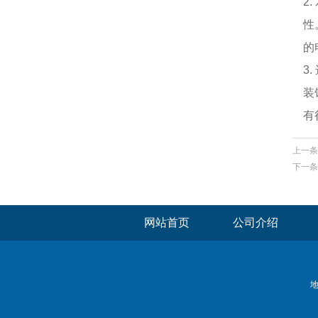
2
性
的
3
装
有
上一条
下一条
网站首页
公司介绍
地