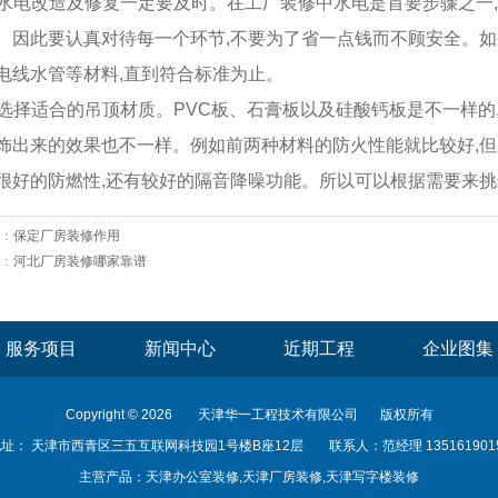
. 水电改造及修复一定要及时。在工厂装修中水电是首要步骤之一
。因此要认真对待每一个环节,不要为了省一点钱而不顾安全。
电线水管等材料,直到符合标准为止。
. 选择适合的吊顶材质。PVC板、石膏板以及硅酸钙板是不一样的
饰出来的效果也不一样。例如前两种材料的防火性能就比较好,但
很好的防燃性,还有较好的隔音降噪功能。所以可以根据需要来挑
：
保定厂房装修作用
：
河北厂房装修哪家靠谱
服务项目
新闻中心
近期工程
企业图集
Copyright © 2026
天津华一工程技术有限公司
版权所有
址： 天津市西青区三五互联网科技园1号楼B座12层
联系人：范经理 135161901
主营产品：天津办公室装修,天津厂房装修,天津写字楼装修