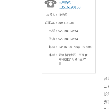
公司热线：
13516190158
联系人：
范经理
联系QQ：
806418938
电 话：
022-58113663
传 真：
022-58113663
邮 箱：
13516190158@139.com
地 址：
天津市西青区三五互联
网科技园1号楼B座12
层
沧
1
按
要