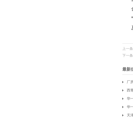
上一条
下一条
最新
厂
西
华
华
天