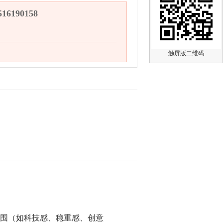
6190158
触屏版二维码
氛围（如科技感、稳重感、创意