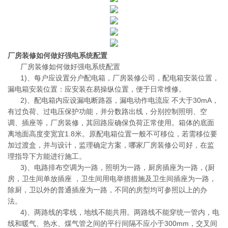
厂房装修如何做好强电系统配置
厂房装修如何做好强电系统配置
1)、每户应设置分户配电箱，厂房装修公司，配电箱安装位置，
漏电箱安装位置：应安装在易操纵位置，便于日常维修。
2)、配电箱内应设漏电断路器，漏电动作电流应 不大于30mA，
有过负荷、过电压保护功能，并分数路出线，分别控制照明、空
调、插座等，厂房装修，其回路应确保负荷正常使用。箱体的底面
离地面高度变宽宜1.8米。原配电箱位置一般不可移位，若需移位要
加过渡盒，并与设计，监理确定方案，哪家厂房装修公司好，在监
理指导下方能进行施工。
3)、电路排布空调为一路，照明为一路，厨房插座为一路，(厨
房，卫生间单放插座 ，卫生间用电举措措施及卫生间插座为一路，
除厨，卫以外的普通插座为一路，不同的房型均可参照以上的办
法。
4)、两路线的零线，地线不能共用。两路线不能穿统一管内，电
线和暖气、热水、煤气管之间的平行间隔不应小于300mm，交叉间