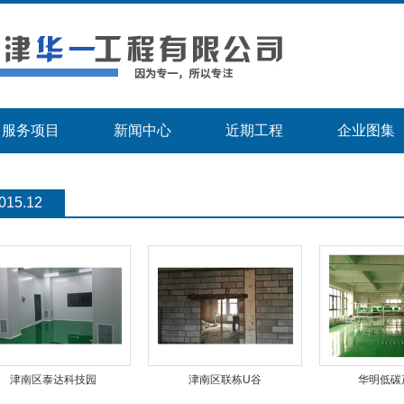
服务项目
新闻中心
近期工程
企业图集
015.12
津南区泰达科技园
津南区联栋U谷
华明低碳